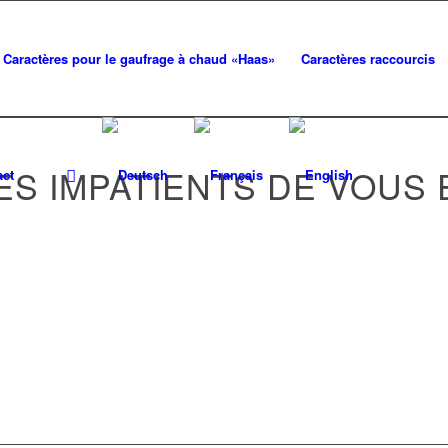
Caractères pour le gaufrage à chaud «Haas»
Caractères raccourcis
S IMPATIENTS DE VOUS 
act