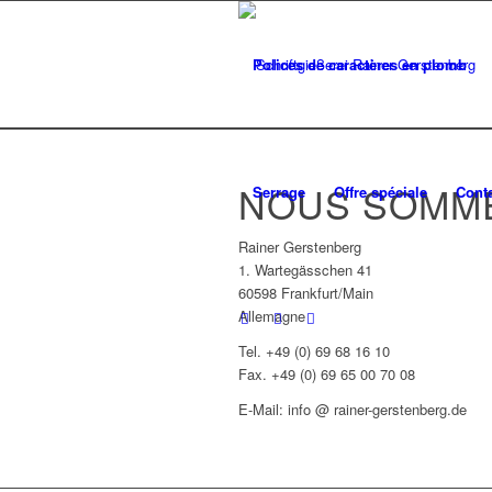
Polices de caractères en plomb
NOUS SOMME
Serrage
Offre spéciale
Cont
Rainer Gerstenberg
1. Wartegässchen 41
60598 Frankfurt/Main
Allemagne
Tel. +49 (0) 69 68 16 10
Fax. +49 (0) 69 65 00 70 08
E-Mail: info @ rainer-gerstenberg.de