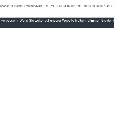
sschen 41 | 60598 Frankfurt/Main | Tel. +49 (0) 69 68 16 10 | Fax. +49 (0) 69 65 00 70 08 | E
 verbessern. Wenn Sie weiter auf unserer Website bleiben, stimmen Sie der 